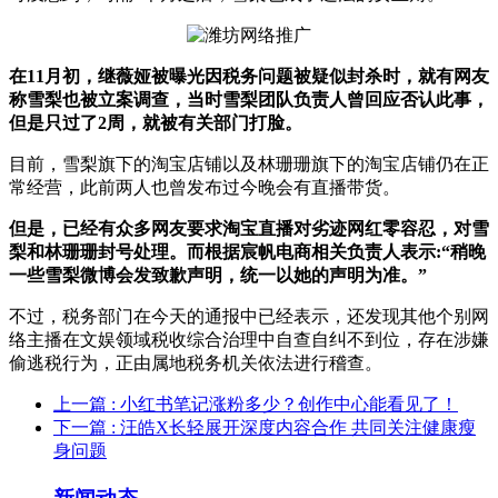
在11月初，继薇娅被曝光因税务问题被疑似封杀时，就有网友
称雪梨也被立案调查，当时雪梨团队负责人曾回应否认此事，
但是只过了2周，就被有关部门打脸。
目前，雪梨旗下的淘宝店铺以及林珊珊旗下的淘宝店铺仍在正
常经营，此前两人也曾发布过今晚会有直播带货。
但是，已经有众多网友要求淘宝直播对劣迹网红零容忍，对雪
梨和林珊珊封号处理。而根据宸帆电商相关负责人表示:“稍晚
一些雪梨微博会发致歉声明，统一以她的声明为准。”
不过，税务部门在今天的通报中已经表示，还发现其他个别网
络主播在文娱领域税收综合治理中自查自纠不到位，存在涉嫌
偷逃税行为，正由属地税务机关依法进行稽查。
上一篇
: 小红书笔记涨粉多少？创作中心能看见了！
下一篇
: 汪皓X长轻展开深度内容合作 共同关注健康瘦
身问题