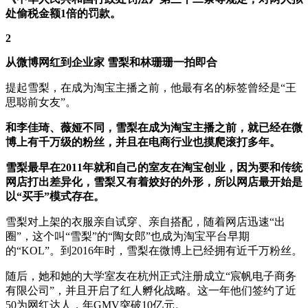
处偷税金额1倍的罚款。
2
从微博网红到企业家 雪梨和林珊珊一拍即合
提起雪梨，在成为淘宝主播之前，他最有名的标签曾经是“王
思聪前女友”。
和李佳琦、薇娅不同，雪梨在成为淘宝主播之前，就已经在微
博上有千万级的粉丝，并且在电商行业也摸爬滚打多年。
雪梨最早在2011年就和自己的室友在淘宝创业，因为要和传统
网店打出差异化，雪梨又有着姣好的外形，所以网店最开始是
以“买手”模式存在。
雪梨对上架的衣服亲自试穿、亲自搭配，随着网店迅速“出
圈”，这个叫“雪梨”的“陶女郎”也成为淘宝平台早期
的“KOL”。到2016年时，雪梨在微博上已经拥有近千万粉丝。
随后，她和她的大学室友在杭州正式注册成立“宸帆电子商务
有限公司”，并且开启了红人孵化战略。这一年他们签约了近
50为网红达人，年GMV突破10亿元。