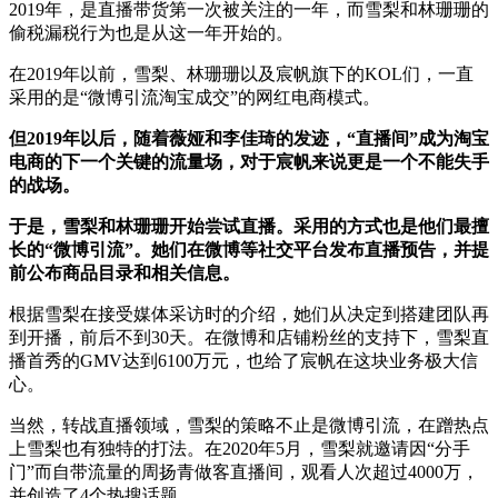
2019年，是直播带货第一次被关注的一年，而雪梨和林珊珊的
偷税漏税行为也是从这一年开始的。
在2019年以前，雪梨、林珊珊以及宸帆旗下的KOL们，一直
采用的是“微博引流淘宝成交”的网红电商模式。
但2019年以后，随着薇娅和李佳琦的发迹，“直播间”成为淘宝
电商的下一个关键的流量场，对于宸帆来说更是一个不能失手
的战场。
于是，雪梨和林珊珊开始尝试直播。采用的方式也是他们最擅
长的“微博引流”。她们在微博等社交平台发布直播预告，并提
前公布商品目录和相关信息。
根据雪梨在接受媒体采访时的介绍，她们从决定到搭建团队再
到开播，前后不到30天。在微博和店铺粉丝的支持下，雪梨直
播首秀的GMV达到6100万元，也给了宸帆在这块业务极大信
心。
当然，转战直播领域，雪梨的策略不止是微博引流，在蹭热点
上雪梨也有独特的打法。在2020年5月，雪梨就邀请因“分手
门”而自带流量的周扬青做客直播间，观看人次超过4000万，
并创造了4个热搜话题。