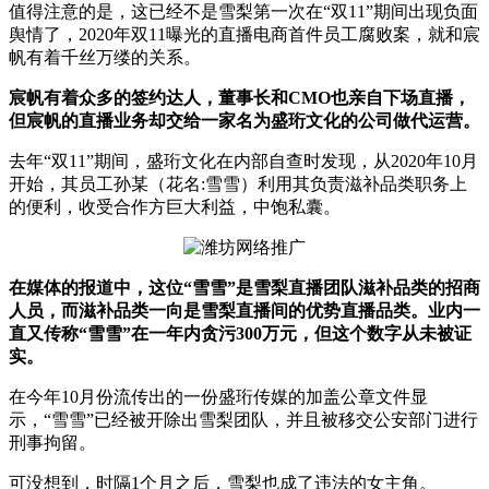
值得注意的是，这已经不是雪梨第一次在“双11”期间出现负面
舆情了，2020年双11曝光的直播电商首件员工腐败案，就和宸
帆有着千丝万缕的关系。
宸帆有着众多的签约达人，董事长和CMO也亲自下场直播，
但宸帆的直播业务却交给一家名为盛珩文化的公司做代运营。
去年“双11”期间，盛珩文化在内部自查时发现，从2020年10月
开始，其员工孙某（花名:雪雪）利用其负责滋补品类职务上
的便利，收受合作方巨大利益，中饱私囊。
在媒体的报道中，这位“雪雪”是雪梨直播团队滋补品类的招商
人员，而滋补品类一向是雪梨直播间的优势直播品类。业内一
直又传称“雪雪”在一年内贪污300万元，但这个数字从未被证
实。
在今年10月份流传出的一份盛珩传媒的加盖公章文件显
示，“雪雪”已经被开除出雪梨团队，并且被移交公安部门进行
刑事拘留。
可没想到，时隔1个月之后，雪梨也成了违法的女主角。