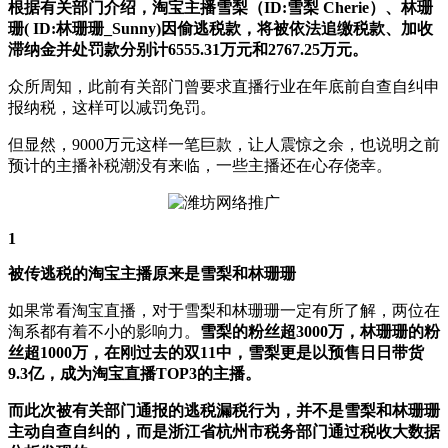
根据有关部门介绍，淘宝主播雪梨（ID:雪梨 Cherie）、林珊
珊( ID:林珊珊_Sunny)因偷逃税款，将被依法追缴税款、加收
滞纳金并处罚款分别计6555.31万元和2767.25万元。
众所周知，此前有关部门曾要求直播行业在年底前自查自纠申
报纳税，这样可以减罚免罚。
但显然，9000万元这样一笔巨款，让人震惊之余，也说明之前
预计的主播补税潮没有来临，一些主播还在心存侥幸。
1
被传逃税的淘宝主播原来是雪梨和林珊珊
如果常看淘宝直播，对于雪梨和林珊珊一定有所了解，两位在
淘系都有着不小的影响力。
雪梨的粉丝超3000万，林珊珊的粉
丝超1000万，在刚过去的双11中，雪梨更是以预售日日带货
9.3亿，成为淘宝直播TOP3的主播。
而此次被有关部门通报的逃税漏税行为，并不是雪梨和林珊珊
主动自查自纠的，而是浙江省杭州市税务部门通过税收大数据