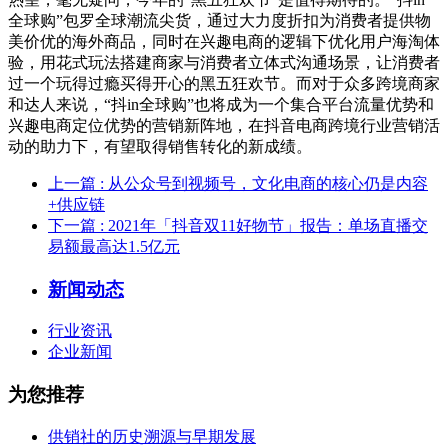
全球购”包罗全球潮流尖货，通过大力度折扣为消费者提供物
美价优的海外商品，同时在兴趣电商的逻辑下优化用户海淘体
验，用花式玩法搭建商家与消费者立体式沟通场景，让消费者
过一个玩得过瘾买得开心的黑五狂欢节。而对于众多跨境商家
和达人来说，“抖in全球购”也将成为一个集合平台流量优势和
兴趣电商定位优势的营销新阵地，在抖音电商跨境行业营销活
动的助力下，有望取得销售转化的新成绩。
上一篇
: 从公众号到视频号，文化电商的核心仍是内容
+供应链
下一篇
: 2021年「抖音双11好物节」报告：单场直播交
易额最高达1.5亿元
新闻动态
行业资讯
企业新闻
为您推荐
供销社的历史溯源与早期发展