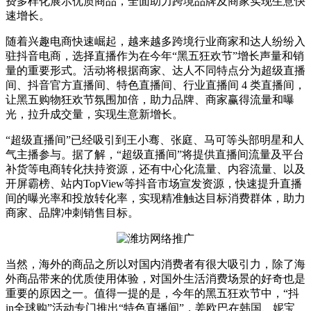
费多样化展示优质商品，全面助力跨境品牌及商家实现生意快
速增长。
随着兴趣电商快速崛起，越来越多跨境行业商家和达人纷纷入
驻抖音电商，选择直播作为在今年“黑五狂欢节”增长声量和销
量的重要形式。活动将根据商家、达人不同特点分为超级直播
间、抖音官方直播间、特色直播间、行业直播间 4 类直播间，
让黑五购物狂欢节氛围加倍，助力品牌、商家赢得流量和曝
光，拉升成交量，实现生意新增长。
“超级直播间”已经吸引到王小骞、张庭、马可等头部明星和人
气主播参与。据了解，“超级直播间”将提供直播间流量及平台
补货等电商转化扶持资源，还有中心化流量、内容流量、以及
开屏霸榜、站内TopView等抖音市场宣发资源，快速提升直播
间的曝光率和投放转化率，实现精准触达目标消费群体，助力
商家、品牌冲刺销售目标。
当然，海外的商品之所以对国内消费者有很大吸引力，除了海
外商品带来的优质使用体验，对国外生活消费场景的好奇也是
重要的原因之一。值得一提的是，今年的黑五狂欢节中，“抖
in全球购”活动专门推出“特色直播间”，姜欧巴在韩国、妮宝