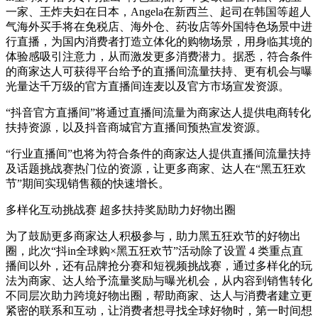
一家、王炸夫妇在日本，Angela在新西兰、起司在韩国等超人
气海外买手将在免税店、海外仓、药妆店等外国特色场景中进
行直播，为国内消费者打造立体化的购物场景，用身临其境的
体验感吸引注意力，从而激发更多消费潜力。据悉，符合条件
的商家达人可获得平台给予的直播间流量扶持、更有机会与曝
光量达千万级的官方直播间连麦以及官方市场宣发资源。
“抖音官方直播间”将通过直播间流量为商家达人提供电商转化
扶持资源，以及抖音商城官方直播间预热宣发资源。
“行业直播间”也将为符合条件的商家达人提供直播间流量扶持
及话题挑战赛热门位的资源，让更多商家、达人在“黑五狂欢
节”期间实现销售额的快速增长。
多样化互动挑战赛 超多扶持奖励助力好物出圈
为了鼓励更多商家达人积极参与，助力黑五狂欢节的好物出
圈，此次“抖in全球购×黑五狂欢节”活动除了设置 4 类重点直
播间以外，还有品牌抢分赛和短视频挑战赛，通过多样化的玩
法为商家、达人给予流量奖励与曝光机会，从内容到销售转化
不同层次助力跨境好物出圈，帮助商家、达人与消费者建立更
紧密的联系和互动，让消费者想寻找全球好物时，第一时间想