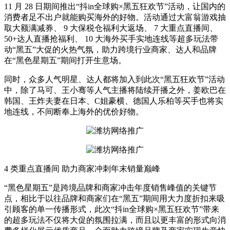
11 月 28 日期间推出“抖in全球购×黑五狂欢节”活动，让国内的
消费者足不出户就能购买海外的好物。活动通过大富翁游戏抽
取大额满减券、 9 大保税仓福利大返场、 7 大重点直播间、
50+达人直播抢福利、 10 大海外买手实地连线等超多玩法带
动“黑五”大促的火热气氛，助力跨境行业商家、达人和品牌
在“黑色星期五”期间打开生意场。
同时，众多人气明星、达人都将加入到此次“黑五狂欢节”活动
中，除了马可、王小骞等人气主播将陆续开播之外，姜欧巴在
韩国、王炸夫妻在日本、C姐豪横、德国人乐柏等买手也将实
地连线，不间断奉上海外的优价好物。
4 类重点直播间 助力商家冲刺年末销量巅峰
“黑色星期五”是跨境品牌和商家冲击年度销售峰值的关键节
点，相比于以往品牌和商家们在“黑五”期间用大力度折扣来吸
引顾客的单一传播形式，此次“抖in全球购×黑五狂欢节”带来
的超多玩法不仅将大促的氛围拉满，而且以更丰富的形式向消