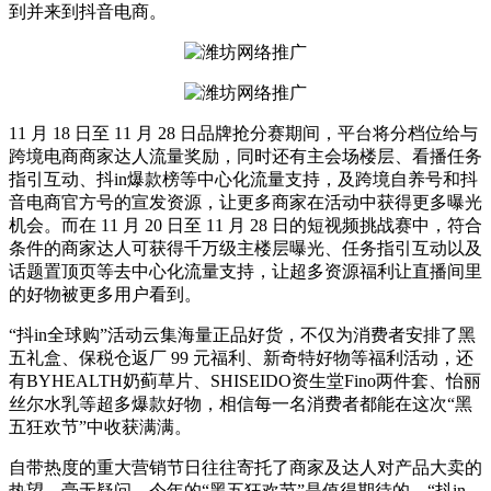
到并来到抖音电商。
11 月 18 日至 11 月 28 日品牌抢分赛期间，平台将分档位给与
跨境电商商家达人流量奖励，同时还有主会场楼层、看播任务
指引互动、抖in爆款榜等中心化流量支持，及跨境自养号和抖
音电商官方号的宣发资源，让更多商家在活动中获得更多曝光
机会。而在 11 月 20 日至 11 月 28 日的短视频挑战赛中，符合
条件的商家达人可获得千万级主楼层曝光、任务指引互动以及
话题置顶页等去中心化流量支持，让超多资源福利让直播间里
的好物被更多用户看到。
“抖in全球购”活动云集海量正品好货，不仅为消费者安排了黑
五礼盒、保税仓返厂 99 元福利、新奇特好物等福利活动，还
有BYHEALTH奶蓟草片、SHISEIDO资生堂Fino两件套、怡丽
丝尔水乳等超多爆款好物，相信每一名消费者都能在这次“黑
五狂欢节”中收获满满。
自带热度的重大营销节日往往寄托了商家及达人对产品大卖的
热望，毫无疑问，今年的“黑五狂欢节”是值得期待的。“抖in